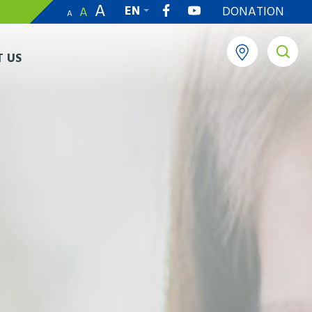
A
EN
DONATION
A
A
繁
 US