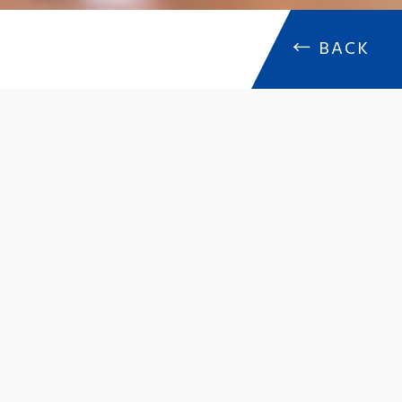
←
BACK