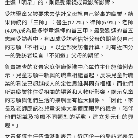
生選「明星」的，則最受電視或電影所影響。
受訪學童又被要求去估計父母想自己從事的職業，結
果傳統的「三師」：醫生(12.2%)、律師(6.9%)、老師
(4.8%)成為最多學童選擇的首三甲。最受歡迎的首五
志願受訪者中，有四成受訪者估計父母的期望與自己
的志願「不相同」。以全部受訪者計算，則有近四分
一的受訪者坦言「不知道」父母的期望。
負責調查的女青家庭健康促進中心單位主任施倩俐表
示，兒童志願中新興的職業相繼冒起，反映兒童對職
業的看法已超越成人的定性思維與固有框框，而他們
所選職業往往受相關的渠道和人物所影響，顯示兒童
的志願與他們生活的接觸面有極大關係。「因此，家
長及老師應該為兒童安排大量擴闊眼界的機會，陪伴
他們認識及接觸不同類型的活動，建立多元化的興
趣。」
女青督導主任伍偉湛則表示，近四份一的受訪者表示