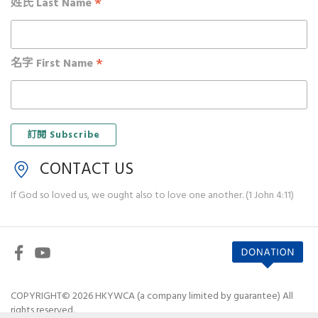
*
姓氏 Last Name
*
名字 First Name
CONTACT US
If God so loved us, we ought also to love one another. (1 John 4:11)
COPYRIGHT© 2026 HKYWCA (a company limited by guarantee) All
rights reserved.