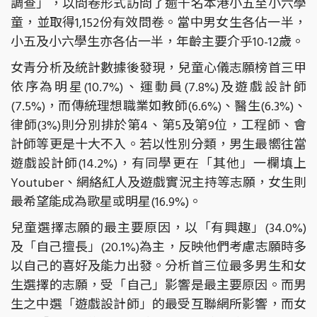
調查」，以問卷形式訪問了逾千名本港小五至小六學
童，並取得1,152份有效問卷。當中男女生各佔一半，
小五及小六學生亦各佔一半，年齡主要介乎10-12歲。
女青分析及統計數據後發現，兒童心儀志願榜首三甲
依序為明星(10.7%)、運動員(7.8%)及遊戲設計師
(7.5%)，而傳統理想職業如教師(6.6%)、醫生(6.3%)、
律師(3%)則分別排於第4、第5及第9位，工程師、會
計師等更是十大不入。若以性別分類，男生最嚮往當
遊戲設計師(14.2%)，有同學更在「其他」一欄填上
Youtuber、網絡紅人及遊戲實況主持等志願，女生則
最希望能成為歌星或明星(16.9%)。
兒童選擇志願的最主要原因，以「有興趣」(34.0%)
及「自己擅長」(20.1%)為主，反映他們考慮志願時多
以自己的喜好及能力出發。分析首三位最多男生和女
生選擇的志願，受「自己」影響是最主要原因。而男
生之中選「遊戲設計師」的最受互聯網所影響，而女