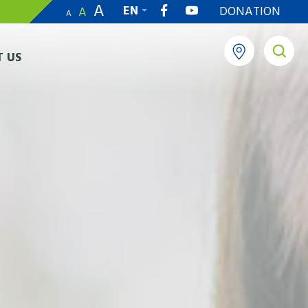
A
EN
DONATION
A
A
繁
 US