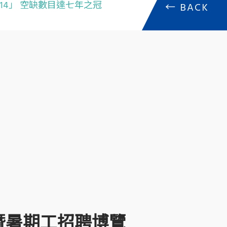
2014」 空缺數目達七年之冠
←
BACK
就業暨暑期工招聘博覽