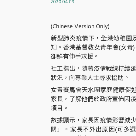
2020.04.09
(Chinese Version Only)
新型肺炎疫情下，全港幼稚園
知。香港基督教女青年會(女青
卻鮮有伸手求援。
社工指出，隨著疫情戰線持續
狀況，向專業人士尋求協助。
女青賽馬會天水圍家庭健康促進
家長，了解他們於政府宣佈因
項目。
數據顯示，家長因疫情影響減
關」。家長不外出原因(可多選