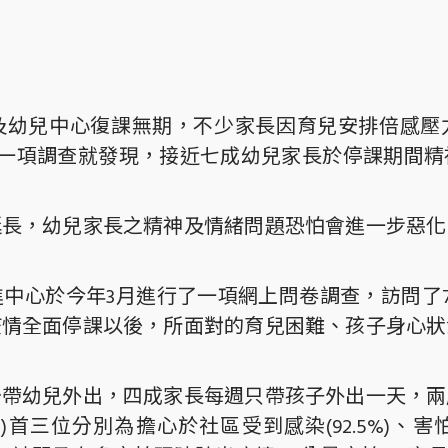
及幼兒中心復課無期，不少家長因育兒安排倍感壓
)一項調查就發現，接近七成幼兒家長於停課期間
延長，幼兒家長之精神及情緒問題恐怕會進一步惡化
中心於今年3月進行了一項網上問卷調查，訪問了7
疫情全面停課以後，所面對的育兒困難、孩子身心狀
少帶幼兒外出，四成家長每週只帶孩子外出一天，兩
)首三位分別為擔心於社區受到感染(92.5%)、