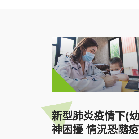
新型肺炎疫情下(幼
神困擾 情況恐隨