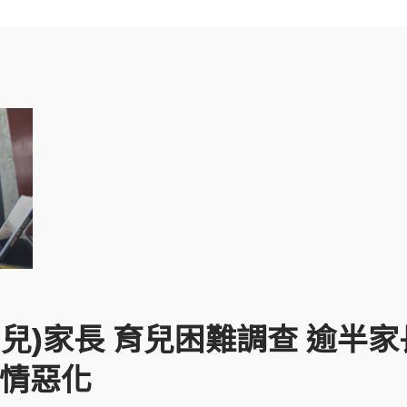
兒)家長 育兒困難調查 逾半
疫情惡化