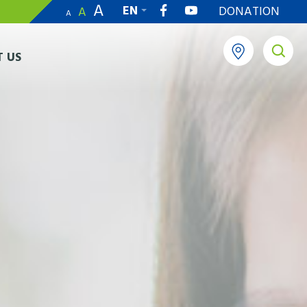
A
EN
DONATION
A
A
繁
 US