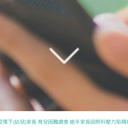
疫情下(幼兒)家長 育兒困難調查 逾半家長因照料壓力陷精