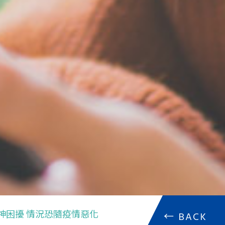
神困擾 情況恐隨疫情惡化
←
BACK