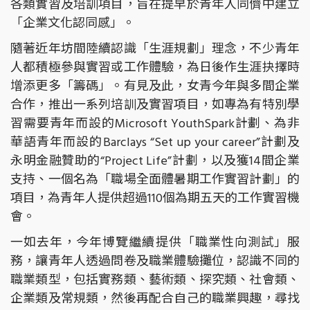
各類實習及培訓項目，旨在提早於青年人同儕中建立
「企業文化認同感」。
隨著近年坊間陸續認識「生涯規劃」理念，不少青年
人都積極參與實習或工作體驗，為日後作生涯抉擇時
增添更多「籌碼」。有見及此，女青今年與多間企業
合作，推出一系列培訓及實習項目，如專為有特別學
習需要青年而設的Microsoft YouthSpark計劃、為非
華語青年而設的Barclays “Set up your career”計劃及
永明金融贊助的“Project Life”計劃，以及獲14間企業
支持、一個名為「職場全面體暑期工作實習計劃」的
項目，為青年人提供超過110個為期五天的工作實習機
會。
一如去年，今年博覽繼續提供「職業性向測試」服
務，讓青年人透過問卷及職業體驗攤位，認識不同的
職業類型，包括實務類、藝術類、探究類、社會類、
企業類及常規類，然後再配合自己的職業興趣，尋找