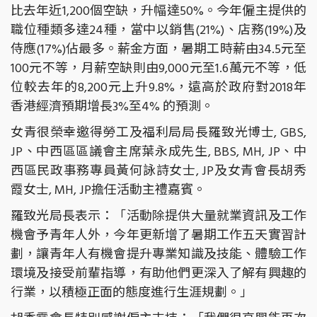
比去年近1,200個空缺，升幅達50%。今年僱主提供的
職位種類多達24種，當中以銷售(21%)、店務(19%)及
侍應(17%)佔最多。薪金方面，暑期工時薪由34.5元至
100元不等，月薪空缺則由9,000元至1.6萬元不等，低
位較去年的8,200元上升9.8%，遠高於政府對2018年
香港經濟預期增長3%至4% 的預測。
女青很榮幸邀得勞工及福利局局長羅致光博士, GBS,
JP、中西區區議會主席葉永成先生, BBS, MH, JP、中
西區民政事務專員黃何詠詩女士, JP及女青會長胡秀
霞女士, MH, JP擔任活動主禮嘉賓。
羅致光局長表示：「活動除提供大量就業資訊及工作
機會予青年人外，今年更新增了暑期工作五天實習計
劃，讓青年人有機會提升專業知識及技能、體驗工作
環境及接受前輩指導，有助他們更深入了解有興趣的
行業，以積極正面的態度進行生涯規劃。」