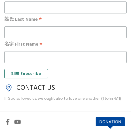
*
姓氏 Last Name
*
名字 First Name
CONTACT US
If God so loved us, we ought also to love one another. (1 John 4:11)