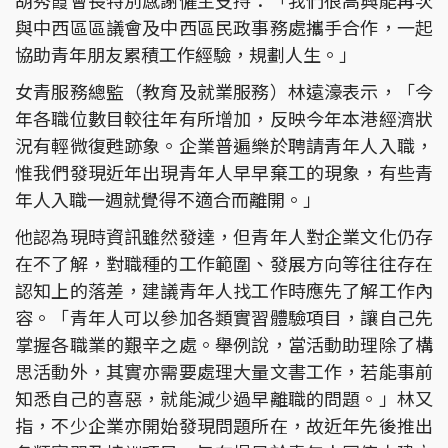
胡秀霞會長特別感謝僱主支持：「我們很高興能再次
與中西區區議會及中西區民政事務處攜手合作，一起
協助青年朋友累積工作經驗，規劃人生。」
女青服務總監（教育及就業服務）林遠濠表示，「今
年各職位數目較往年有所增加，反映今年本港經濟狀
況有輕微復甦跡象。企業普遍樂於聘請青年人入職，
惟我們發現近年出現青年人早早棄工的現象，有些青
年人入職一週就覺得不適合而離開。」
他認為現時資訊雖然發達，但青年人對企業文化仍存
在不了解，對職種的工作範圍、發展方向等往往存在
認知上的落差，建議青年人找工作時應先了解工作內
容。「青年人可以參加各類實習體驗項目，讓自己先
掌握各職業的艱辛之處。舉例說，當活動助理除了構
思活動外，其實亦需要處理大量文書工作，若能事前
知悉自己的喜惡，就能減少過早離職的問題。」林又
指，不少企業亦開始發現問題所在，故近年先後推出