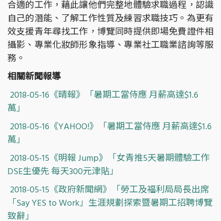
合適的工作，藉此讓他們完整地體驗求職過程，認識
自己的潛能、了解工作性質及練習求職技巧。為更有
效支援青年尋找工作，博覽同時提供即場免費證件相
攝影、專業化妝師形象指導、專業社工職業諮詢等服
務。
相關新聞報導
2018-05-16《晴報》「暑期工當侍應 月薪高達$1.6
萬」
2018-05-16《YAHOO!》「暑期工當侍應 月薪高達$1.6
萬」
2018-05-15《明報 Jump》「女青推5天暑期體驗工作
DSE生優先 每天300元津貼」
2018-05-15《政府新聞網》「勞工及福利局局長出席
「Say YES to Work」生涯規劃探索暨暑期工招聘博覽
致辭」