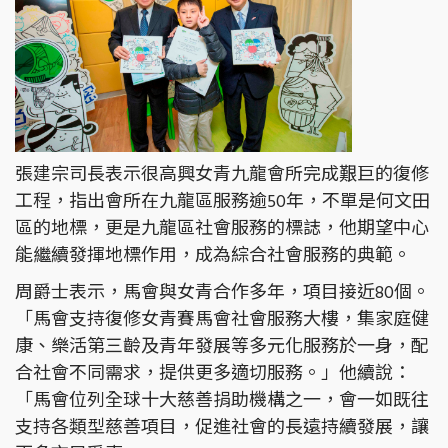
張建宗司長表示很高興女青九龍會所完成艱巨的復修
工程，指出會所在九龍區服務逾50年，不單是何文田
區的地標，更是九龍區社會服務的標誌，他期望中心
能繼續發揮地標作用，成為綜合社會服務的典範。
周爵士表示，馬會與女青合作多年，項目接近80個。
「馬會支持復修女青賽馬會社會服務大樓，集家庭健
康、樂活第三齡及青年發展等多元化服務於一身，配
合社會不同需求，提供更多適切服務。」他續說：
「馬會位列全球十大慈善捐助機構之一，會一如既往
支持各類型慈善項目，促進社會的長遠持續發展，讓